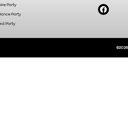
ke Party
Dance Party
κά Party
©2026A