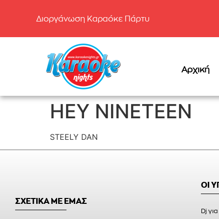
Διοργάνωση Καραόκε Πάρτυ
Αρχική
HEY NINETEEN
STEELY DAN
ΟΙ 
ΣΧΕΤΙΚΑ ΜΕ ΕΜΑΣ
Dj για