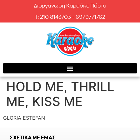
Διοργάνωση Καραόκε Πάρτυ
T: 210 8143703 - 6979771762
HOLD ME, THRILL
ME, KISS ME
GLORIA ESTEFAN
ΣΧΕΤΙΚΑ ΜΕ ΕΜΑΣ