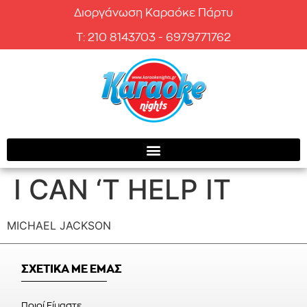
Διοργάνωση Καραόκε Πάρτυ
T: 210 8143703 - 6979771762
I CAN ‘T HELP IT
MICHAEL JACKSON
ΣΧΕΤΙΚΑ ΜΕ ΕΜΑΣ
Ποιοί Είμαστε