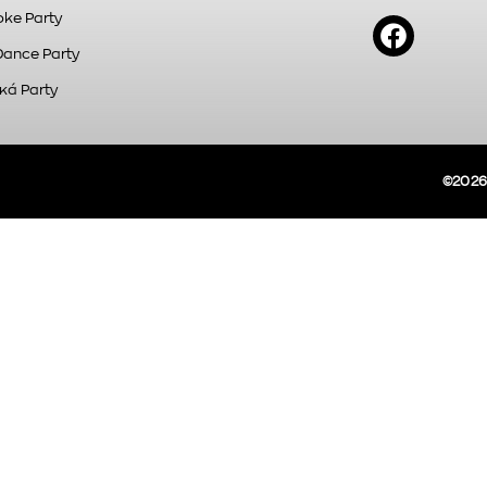
ke Party
Dance Party
κά Party
©2026A