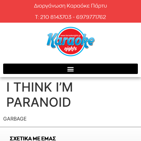
Διοργάνωση Καραόκε Πάρτυ
T: 210 8143703 - 6979771762
I THINK I’M
PARANOID
GARBAGE
ΣΧΕΤΙΚΑ ΜΕ ΕΜΑΣ