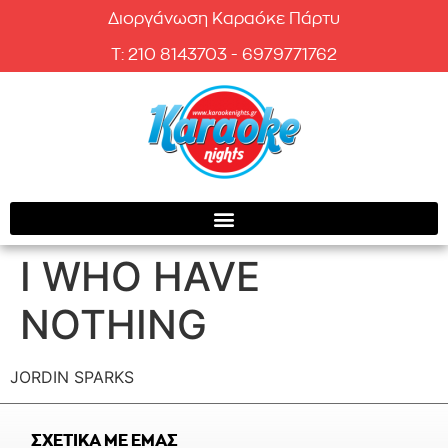
Διοργάνωση Καραόκε Πάρτυ
T: 210 8143703 - 6979771762
I WHO HAVE
NOTHING
JORDIN SPARKS
ΣΧΕΤΙΚΑ ΜΕ ΕΜΑΣ