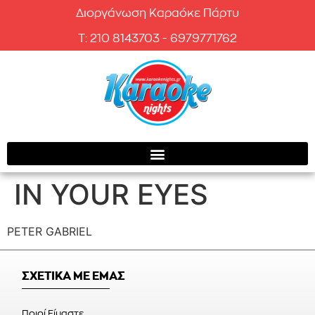
Διοργάνωση Καραόκε Πάρτυ
T: 210 8143703 - 6979771762
IN YOUR EYES
PETER GABRIEL
ΣΧΕΤΙΚΑ ΜΕ ΕΜΑΣ
Ποιοί Είμαστε