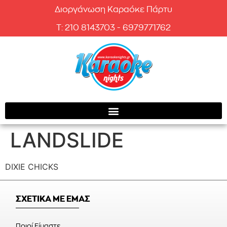
Διοργάνωση Καραόκε Πάρτυ
T: 210 8143703 - 6979771762
LANDSLIDE
DIXIE CHICKS
ΣΧΕΤΙΚΑ ΜΕ ΕΜΑΣ
Ποιοί Είμαστε