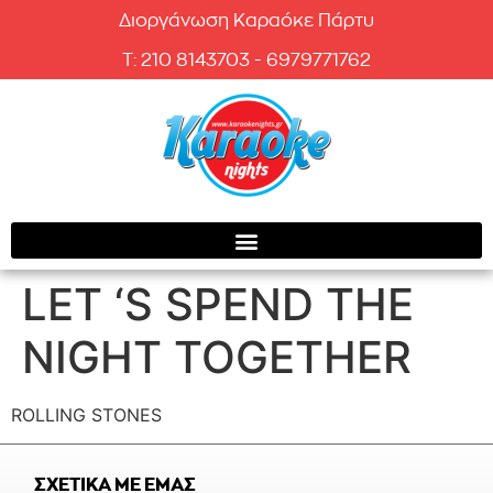
Διοργάνωση Καραόκε Πάρτυ
T: 210 8143703 - 6979771762
LET ‘S SPEND THE
NIGHT TOGETHER
ROLLING STONES
ΣΧΕΤΙΚΑ ΜΕ ΕΜΑΣ