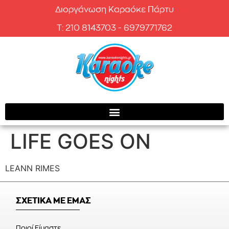
Διοργάνωση Καραόκε Πάρτυ
T: 210 8143703 - 6979771762
LIFE GOES ON
LEANN RIMES
ΣΧΕΤΙΚΑ ΜΕ ΕΜΑΣ
Ποιοί Είμαστε