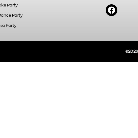
ke Party
Dance Party
κά Party
©2026A