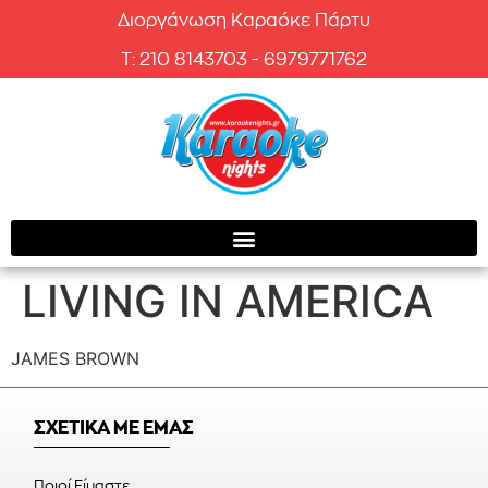
Διοργάνωση Καραόκε Πάρτυ
T: 210 8143703 - 6979771762
LIVING IN AMERICA
JAMES BROWN
ΣΧΕΤΙΚΑ ΜΕ ΕΜΑΣ
Ποιοί Είμαστε