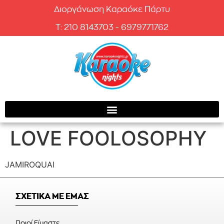
Διοργάνωση Καραόκε Πάρτυ
T: 210 8143703 - 6979771762
LOVE FOOLOSOPHY
JAMIROQUAI
ΣΧΕΤΙΚΑ ΜΕ ΕΜΑΣ
Ποιοί Είμαστε