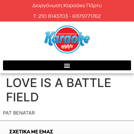
Διοργάνωση Καραόκε Πάρτυ
T: 210 8143703 - 6979771762
LOVE IS A BATTLE
FIELD
PAT BENATAR
ΣΧΕΤΙΚΑ ΜΕ ΕΜΑΣ