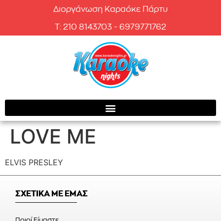
Διοργάνωση Καραόκε Πάρτυ
T: 210 8143703 - 6979771762
LOVE ME
ELVIS PRESLEY
ΣΧΕΤΙΚΑ ΜΕ ΕΜΑΣ
Ποιοί Είμαστε