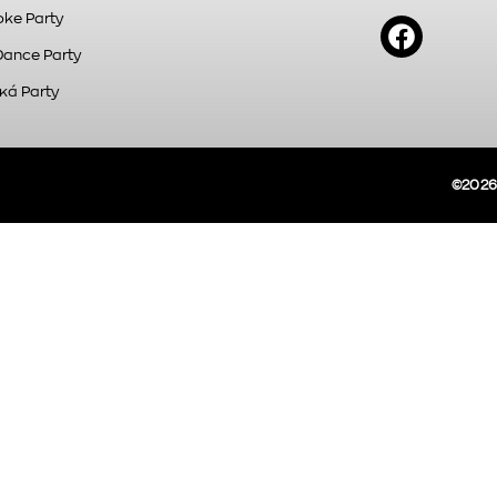
ke Party
Dance Party
κά Party
©2026A