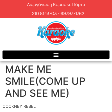
Διοργάνωση Καραόκε Πάρτυ
T: 210 8143703 - 6979771762
MAKE ME
SMILE(COME UP
AND SEE ME)
COCKNEY REBEL