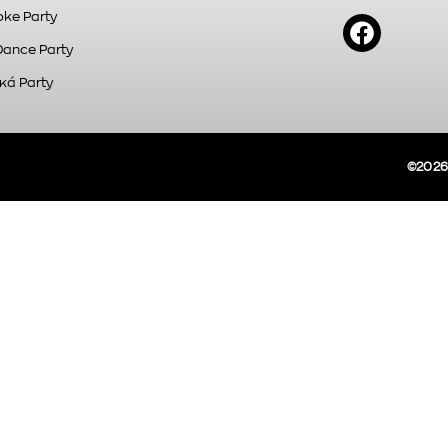
ke Party
Dance Party
κά Party
©2026A