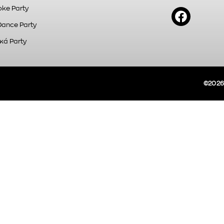
ke Party
Dance Party
κά Party
©2026A