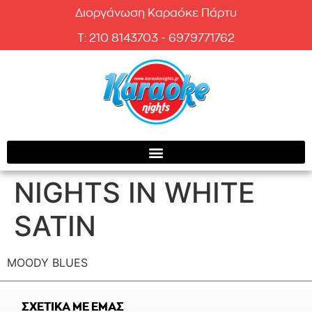
Διοργάνωση Καραόκε Πάρτυ
T: 210 8143703 - 6979771762
NIGHTS IN WHITE
SATIN
MOODY BLUES
ΣΧΕΤΙΚΑ ΜΕ ΕΜΑΣ