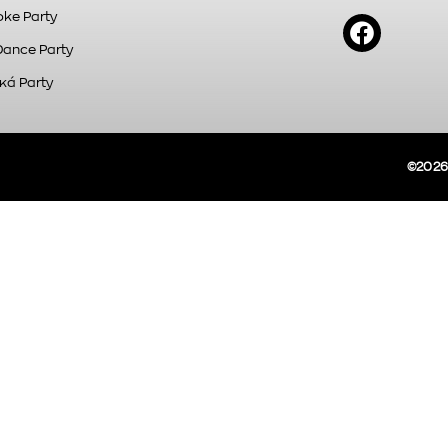
ke Party
Dance Party
κά Party
©2026A