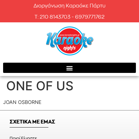
Διοργάνωση Καραόκε Πάρτυ
T: 210 8143703 - 6979771762
ONE OF US
JOAN OSBORNE
ΣΧΕΤΙΚΑ ΜΕ ΕΜΑΣ
Ποιοί Είμαστε