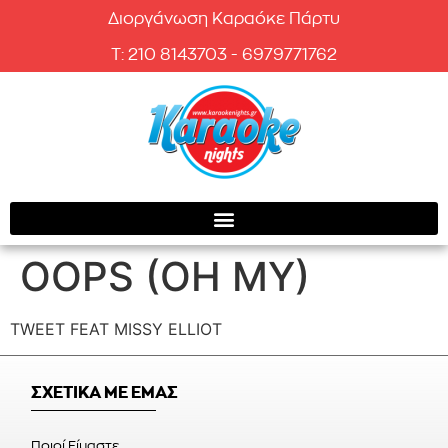
Διοργάνωση Καραόκε Πάρτυ
T: 210 8143703 - 6979771762
OOPS (OH MY)
TWEET FEAT MISSY ELLIOT
ΣΧΕΤΙΚΑ ΜΕ ΕΜΑΣ
Ποιοί Είμαστε