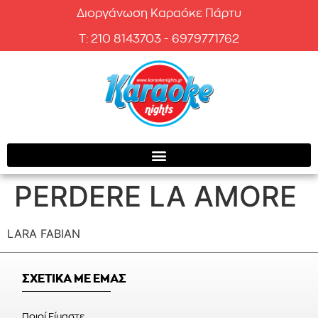
Διοργάνωση Καραόκε Πάρτυ
T: 210 8143703 - 6979771762
PERDERE LA AMORE
LARA FABIAN
ΣΧΕΤΙΚΑ ΜΕ ΕΜΑΣ
Ποιοί Είμαστε