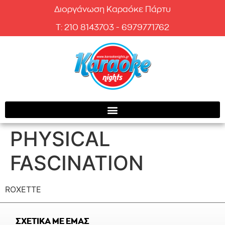
Διοργάνωση Καραόκε Πάρτυ
T: 210 8143703 - 6979771762
PHYSICAL
FASCINATION
ROXETTE
ΣΧΕΤΙΚΑ ΜΕ ΕΜΑΣ