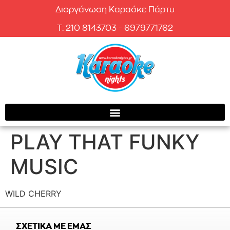
Διοργάνωση Καραόκε Πάρτυ
T: 210 8143703 - 6979771762
PLAY THAT FUNKY
MUSIC
WILD CHERRY
ΣΧΕΤΙΚΑ ΜΕ ΕΜΑΣ