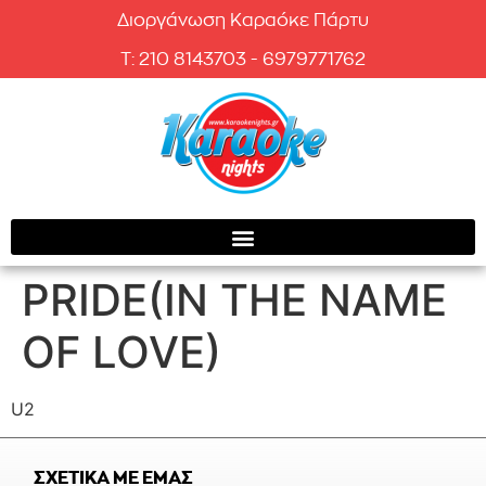
Διοργάνωση Καραόκε Πάρτυ
T: 210 8143703 - 6979771762
PRIDE(IN THE NAME
OF LOVE)
U2
ΣΧΕΤΙΚΑ ΜΕ ΕΜΑΣ