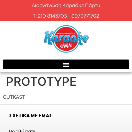
Διοργάνωση Καραόκε Πάρτυ
T: 210 8143703 - 6979771762
PROTOTYPE
OUTKAST
ΣΧΕΤΙΚΑ ΜΕ ΕΜΑΣ
Ποιοί Είμαστε