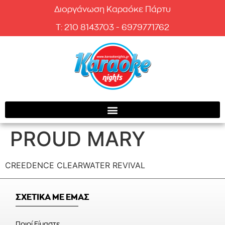
Διοργάνωση Καραόκε Πάρτυ
T: 210 8143703 - 6979771762
PROUD MARY
CREEDENCE CLEARWATER REVIVAL
ΣΧΕΤΙΚΑ ΜΕ ΕΜΑΣ
Ποιοί Είμαστε