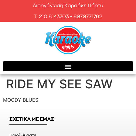
Διοργάνωση Καραόκε Πάρτυ
T: 210 8143703 - 6979771762
RIDE MY SEE SAW
MOODY BLUES
ΣΧΕΤΙΚΑ ΜΕ ΕΜΑΣ
Ποιοί Είμαστε