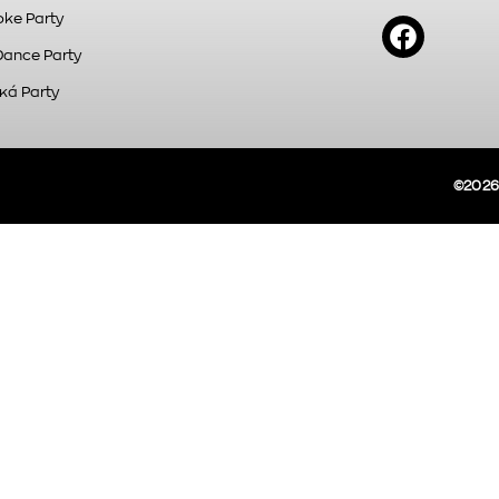
ke Party
Dance Party
κά Party
©2026A