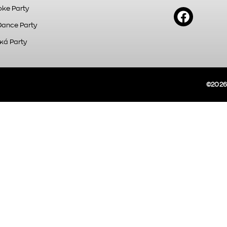
ke Party
Dance Party
κά Party
©2026A