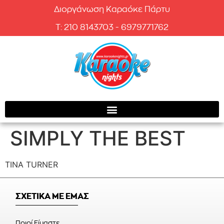
Διοργάνωση Καραόκε Πάρτυ
T: 210 8143703 - 6979771762
SIMPLY THE BEST
TINA TURNER
ΣΧΕΤΙΚΑ ΜΕ ΕΜΑΣ
Ποιοί Είμαστε