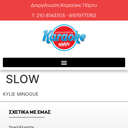
Διοργάνωση Καραόκε Πάρτυ
T: 210 8143703 - 6979771762
SLOW
KYLIE MINOGUE
ΣΧΕΤΙΚΑ ΜΕ ΕΜΑΣ
Ποιοί Είμαστε