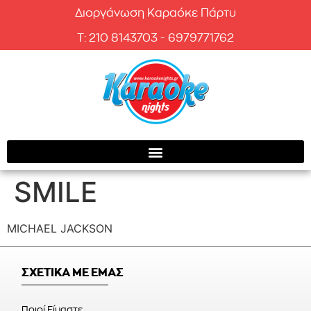
Διοργάνωση Καραόκε Πάρτυ
T: 210 8143703 - 6979771762
SMILE
MICHAEL JACKSON
ΣΧΕΤΙΚΑ ΜΕ ΕΜΑΣ
Ποιοί Είμαστε