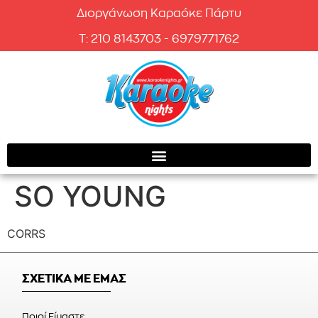
Διοργάνωση Καραόκε Πάρτυ
T: 210 8143703 - 6979771762
SO YOUNG
CORRS
ΣΧΕΤΙΚΑ ΜΕ ΕΜΑΣ
Ποιοί Είμαστε