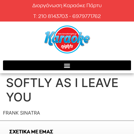
Διοργάνωση Καραόκε Πάρτυ
T: 210 8143703 - 6979771762
SOFTLY AS I LEAVE
YOU
FRANK SINATRA
ΣΧΕΤΙΚΑ ΜΕ ΕΜΑΣ