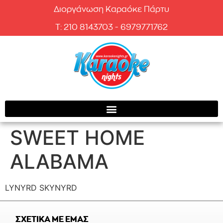
Διοργάνωση Καραόκε Πάρτυ
T: 210 8143703 - 6979771762
SWEET HOME
ALABAMA
LYNYRD SKYNYRD
ΣΧΕΤΙΚΑ ΜΕ ΕΜΑΣ