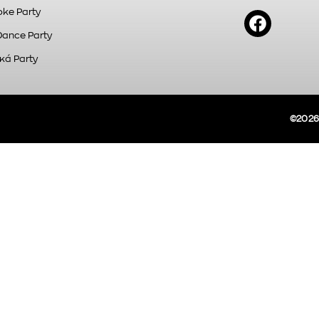
ke Party
Dance Party
κά Party
©2026A