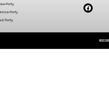
ke Party
Dance Party
κά Party
©2026A