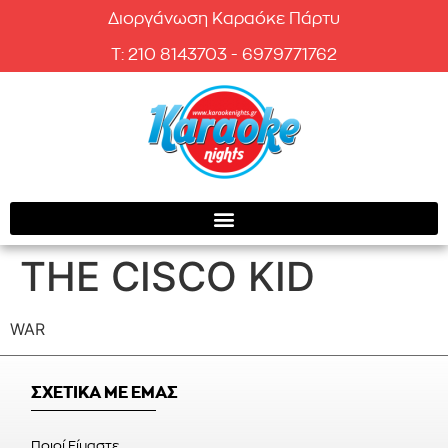
Διοργάνωση Καραόκε Πάρτυ
T: 210 8143703 - 6979771762
THE CISCO KID
WAR
ΣΧΕΤΙΚΑ ΜΕ ΕΜΑΣ
Ποιοί Είμαστε