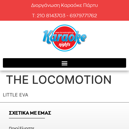
Διοργάνωση Καραόκε Πάρτυ
T: 210 8143703 - 6979771762
THE LOCOMOTION
LITTLE EVA
ΣΧΕΤΙΚΑ ΜΕ ΕΜΑΣ
Ποιοί Είμαστε