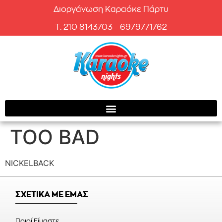
Διοργάνωση Καραόκε Πάρτυ
T: 210 8143703 - 6979771762
TOO BAD
NICKELBACK
ΣΧΕΤΙΚΑ ΜΕ ΕΜΑΣ
Ποιοί Είμαστε