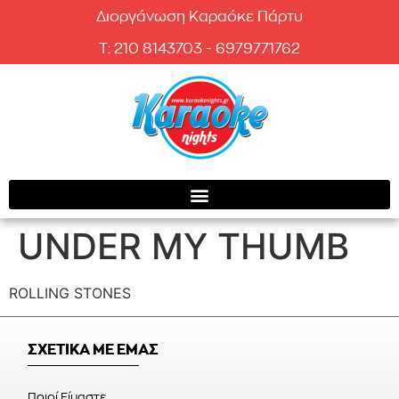
Διοργάνωση Καραόκε Πάρτυ
T: 210 8143703 - 6979771762
UNDER MY THUMB
ROLLING STONES
ΣΧΕΤΙΚΑ ΜΕ ΕΜΑΣ
Ποιοί Είμαστε