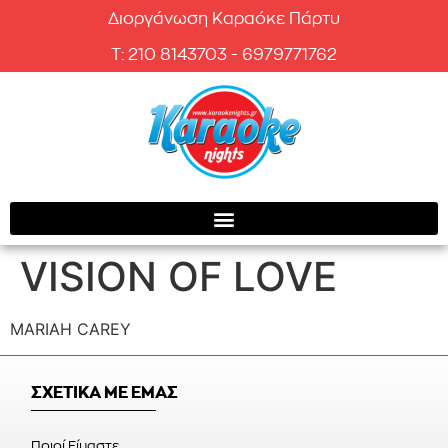
Διοργάνωση Καραόκε Πάρτυ
T: 210 8143703 - 6979771762
VISION OF LOVE
MARIAH CAREY
ΣΧΕΤΙΚΑ ΜΕ ΕΜΑΣ
Ποιοί Είμαστε