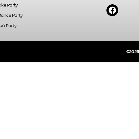
ke Party
Dance Party
κά Party
©2026A