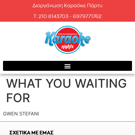
Διοργάνωση Καραόκε Πάρτυ
T: 210 8143703 - 6979771762
WHAT YOU WAITING
FOR
GWEN STEFANI
ΣΧΕΤΙΚΑ ΜΕ ΕΜΑΣ