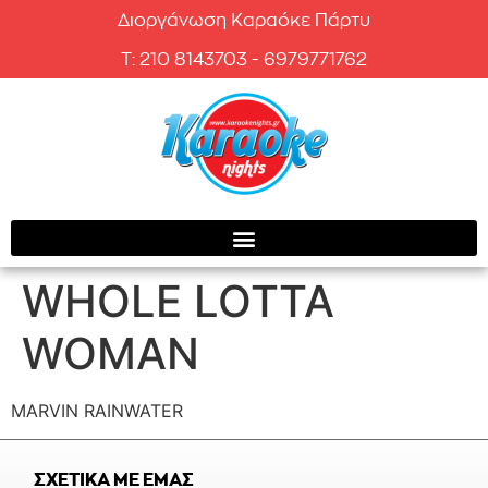
Διοργάνωση Καραόκε Πάρτυ
T: 210 8143703 - 6979771762
WHOLE LOTTA
WOMAN
MARVIN RAINWATER
ΣΧΕΤΙΚΑ ΜΕ ΕΜΑΣ