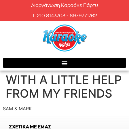
Διοργάνωση Καραόκε Πάρτυ
T: 210 8143703 - 6979771762
WITH A LITTLE HELP
FROM MY FRIENDS
SAM & MARK
ΣΧΕΤΙΚΑ ΜΕ ΕΜΑΣ