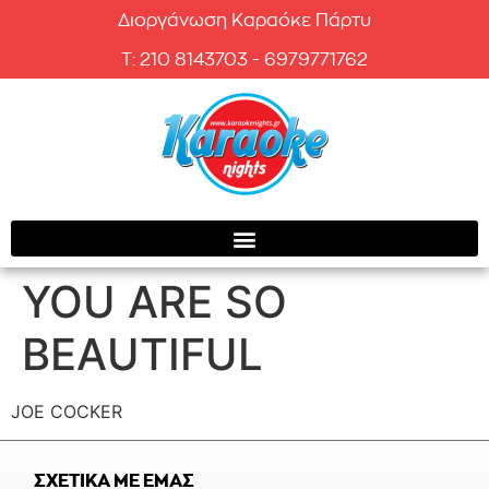
Διοργάνωση Καραόκε Πάρτυ
T: 210 8143703 - 6979771762
YOU ARE SO
BEAUTIFUL
JOE COCKER
ΣΧΕΤΙΚΑ ΜΕ ΕΜΑΣ